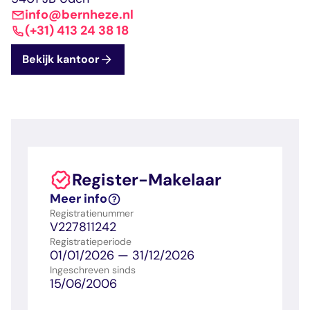
dashboard met
gecertificeerd
Contact
Landelijk
vastgoed
info@bernheze.nl
voortgang en status
makelaar
vastgoed
Erkende
(+31) 413 24 38 18
opleiders
Opleidingsadvies
Bekijk kantoor
Mijn Permanent
Belangrijke
Ervaringsverhalen
Educatie
documenten
Overzicht van je
Alle relevantie
jaarlijks te behalen P
certificerings- en
punten
opleidingsdocument
Belangrijke
Meer inzicht in
Register-Makelaar
documenten
het vak
Meer info
Alle relevante
Ontdek wat
certificerings- en
certificering als
Registratienummer
V227811242
opleidingsdocument
makelaar inhoudt
Registratieperiode
01/01/2026 — 31/12/2026
Ingeschreven sinds
Vragen en
15/06/2006
antwoorden
Antwoorden op