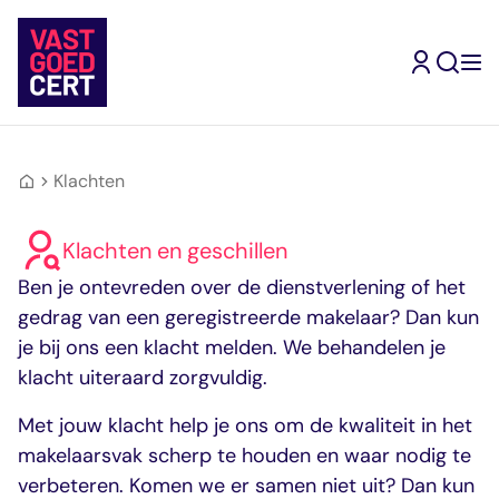
Skip
to
content
Klachten
Terug
Terug
Terug
Terug
Terug
Terug
Ik ben
gecertificeerd
Kandidaat-
Inschrijven
Mijn
Type
makelaar
Klachten en geschillen
Makelaar
Vrijstellingen
opleidingsroute
geregistreerde
Mijn
Ik wil me
Ik wil makelaar
opleidingsroute
inschrijven
Register-
Ervaringsverhalen
makelaars
Assistent-
Ben je ontevreden over de dienstverlening of het
Jouw doorstroomrout
Jouw inschrijving als
Makelaar
Vragen en
Makelaar
worden
gedrag van een geregistreerde makelaar? Dan kun
naar een volgend
gecertificeerd
Wonen
antwoorden
Kandidaat-
Ik zoek een
je bij ons een klacht melden. We behandelen je
register
makelaar
Register-
Ervaringsverhalen
Makelaar
klacht uiteraard zorgvuldig.
makelaar
Makelaar
RM Wonen
Zoek in de website
Bedrijfsmatig
RM
Met jouw klacht help je ons om de kwaliteit in het
Mijn
Ik zoek een
Mijn VastgoedCert
vastgoed
Bedrijfsmatig
makelaarsvak scherp te houden en waar nodig te
VastgoedCert
opleiding
Over Ons
Register-
vastgoed
Jouw persoonlijke
Jouw route naar
verbeteren. Komen we er samen niet uit? Dan kun
Nieuws
Makelaar
RM Landelijk