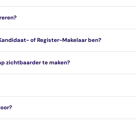
treren?
, Kandidaat- of Register-Makelaar ben?
ap zichtbaarder te maken?
Klachte
voor?