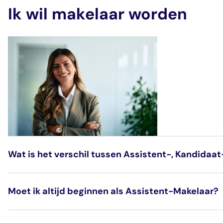
Ik wil makelaar worden
Wat is het verschil tussen Assistent-, Kandidaat
Als Assistent-Makelaar ondersteun je in de dagelijks
Moet ik altijd beginnen als Assistent-Makelaar?
laat je zien dat je volledig vakbekwaam bent binnen j