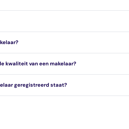
rt. Daar zie je of een makelaar officieel is ingeschreve
kelaar?
VastgoedCert
de kwaliteit van een makelaar?
kelaar geregistreerd staat?