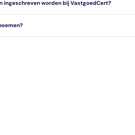
 en ingeschreven worden bij VastgoedCert?
Ik wil makelaar worden | Vast
 noemen?