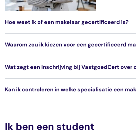
Hoe weet ik of een makelaar gecertificeerd is?
Je kunt dit controleren in het register van VastgoedCe
Waarom zou ik kiezen voor een gecertificeerd ma
Ga direct naar het register:
Ik zoek een makelaar | 
Wat zegt een inschrijving bij VastgoedCert over 
Kan ik controleren in welke specialisatie een ma
Ik ben een student