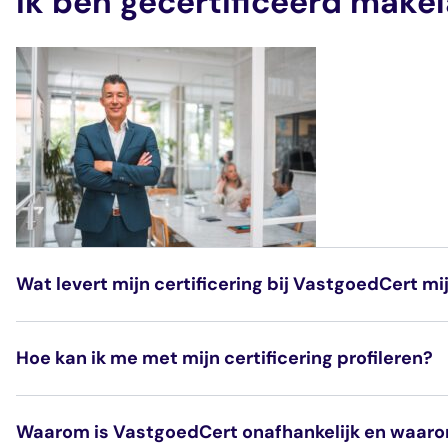
Ik ben gecertificeerd makel
Wat levert mijn certificering bij VastgoedCert mi
Met je inschrijving bij VastgoedCert laat je zien dat
Hoe kan ik me met mijn certificering profileren?
doorlopend ontwikkelen. Met je certificering maak je
Waarom is VastgoedCert onafhankelijk en waarom 