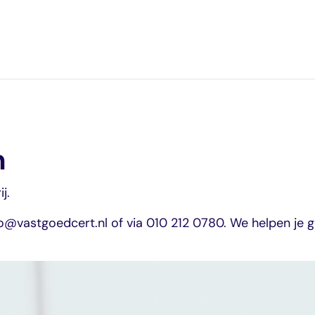
n
j.
e
o@vastgoedcert.nl of via 010 212 0780. We helpen je g