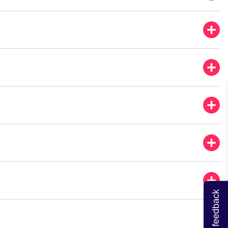
n | VastgoedCert
Geef feedback