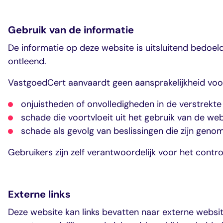
Nieuws
dashboard met
gecertificeerd
Landelijk
vastgoed
voortgang en status
makelaar
Contact
vastgoed
Erkende
Gebruik van de informatie
opleiders
Opleidingsadvies
Mijn Permanent
Belangrijke
De informatie op deze website is uitsluitend bedo
Ervaringsverhalen
Educatie
documenten
ontleend.
Overzicht van je
Alle relevantie
jaarlijks te behalen P
certificerings- en
VastgoedCert aanvaardt geen aansprakelijkheid voo
punten
opleidingsdocument
onjuistheden of onvolledigheden in de verstrekte 
schade die voortvloeit uit het gebruik van de we
Belangrijke
Meer inzicht in
schade als gevolg van beslissingen die zijn geno
documenten
het vak
Alle relevante
Ontdek wat
Gebruikers zijn zelf verantwoordelijk voor het contr
certificerings- en
certificering als
opleidingsdocument
makelaar inhoudt
Externe links
Vragen en
antwoorden
Deze website kan links bevatten naar externe websi
Antwoorden op