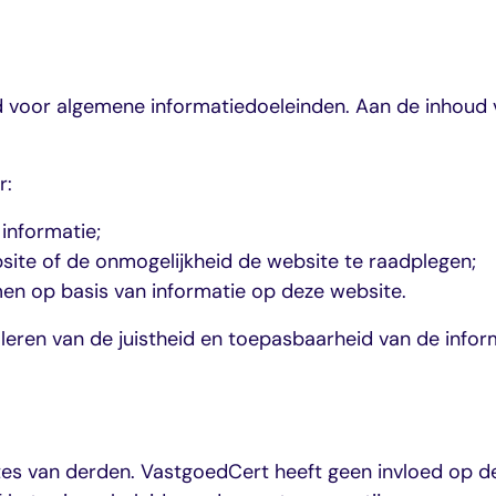
e
eld voor algemene informatiedoeleinden. Aan de inhou
E-
r:
en
informatie;
bsite of de onmogelijkheid de website te raadplegen;
men op basis van informatie op deze website.
oleren van de juistheid en toepasbaarheid van de infor
en
tes van derden. VastgoedCert heeft geen invloed op de