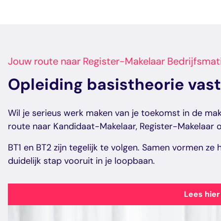
Schrijf je snel in als Register-Make
Praktijkassessment makelaar lande
Meer info
Het praktijkassessment makelaar landelijk vastgo
inschrijven
Makelaar in de Kamer Landelijk Vastgoed.
Meer info
Jouw route naar Register-Makelaar Bedrijfsma
Praktijkassessment makelaar lande
Opleiding basistheorie va
Het praktijkassessment makelaar landelijk vastgo
Makelaar in de Kamer Landelijk Vastgoed.
Schrijf je snel in als Register-Make
Meer info
Wil je serieus werk maken van je toekomst in de mak
inschrijven
route naar Kandidaat-Makelaar, Register-Makelaar o
BT1 en BT2 zijn tegelijk te volgen. Samen vormen z
Schrijf je snel in als Register-Make
duidelijk stap vooruit in je loopbaan.
inschrijven
Lees hier