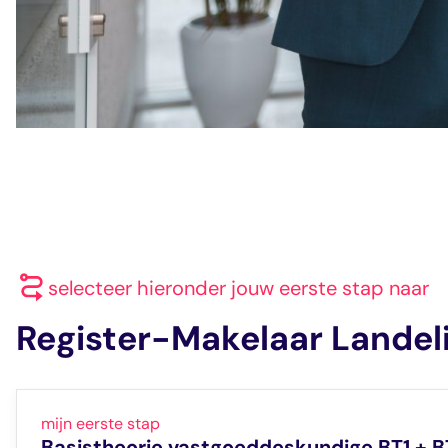
selecteer hieronder jouw eerste stap naar
Register-Makelaar Landel
mijn eerste stap
Basistheorie vastgoeddeskundige BT1 + 