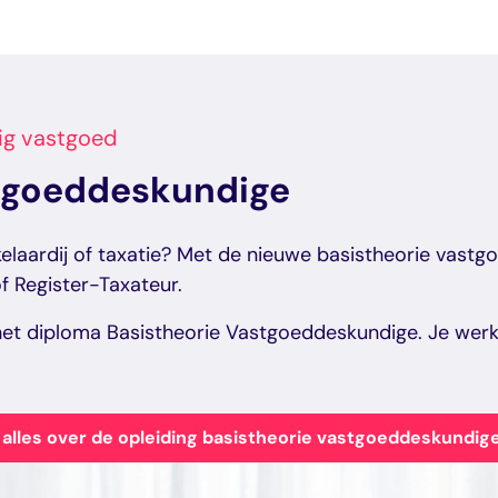
laar Landelijk vastgoed
lijk vastgoed
ed is de laatste stap van je makelaarsopleiding. Met je diplo
tig vastgoed
lijk vastgoed
stgoeddeskundige
ed is de laatste stap van je makelaarsopleiding. Met je diplo
laar Landelijk vastgoed
elaardij of taxatie? Met de nieuwe basistheorie vastg
f Register-Taxateur.
e het diploma Basistheorie Vastgoeddeskundige. Je we
laar Landelijk vastgoed
 alles over de opleiding basistheorie vastgoeddeskundig