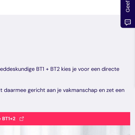
ma nakelaar LV kun je je inschrijven als Register-
ma nakelaar LV kun je je inschrijven als Register-
oeddeskundige BT1 + BT2 kies je voor een directe
rkt daarmee gericht aan je vakmanschap en zet een
e BT1+2