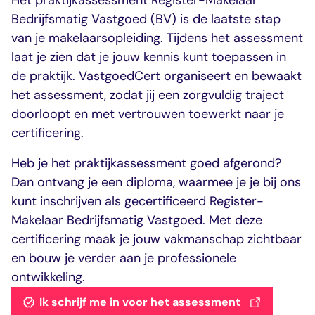
Het praktijkassessment Register-Makelaar
dashboard met
gecertificeerd
Contact
Landelijk
vastgoed
voortgang en status
makelaar
Bedrijfsmatig Vastgoed (BV) is de laatste stap
vastgoed
Erkende
van je makelaarsopleiding. Tijdens het assessment
opleiders
laat je zien dat je jouw kennis kunt toepassen in
Opleidingsadvies
Mijn Permanent
Belangrijke
de praktijk. VastgoedCert organiseert en bewaakt
Ervaringsverhalen
Educatie
documenten
het assessment, zodat jij een zorgvuldig traject
Overzicht van je
Alle relevantie
jaarlijks te behalen P
certificerings- en
doorloopt en met vertrouwen toewerkt naar je
punten
opleidingsdocument
certificering.
Heb je het praktijkassessment goed afgerond?
Belangrijke
Meer inzicht in
Dan ontvang je een diploma, waarmee je je bij ons
documenten
het vak
kunt inschrijven als gecertificeerd Register-
Alle relevante
Ontdek wat
certificerings- en
certificering als
Makelaar Bedrijfsmatig Vastgoed. Met deze
opleidingsdocument
makelaar inhoudt
certificering maak je jouw vakmanschap zichtbaar
en bouw je verder aan je professionele
ontwikkeling.
Vragen en
antwoorden
Ik schrijf me in voor het assessment
Antwoorden op