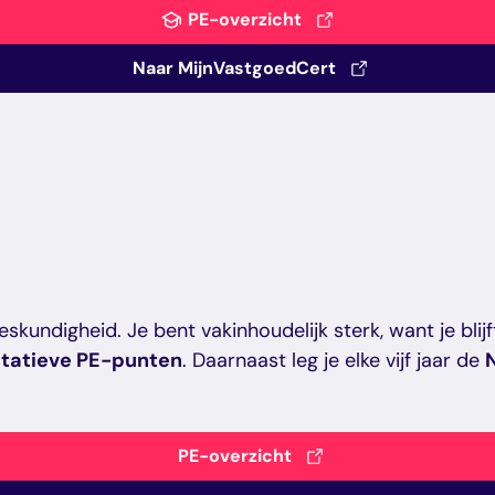
PE-overzicht
Naar MijnVastgoedCert
undigheid. Je bent vakinhoudelijk sterk, want je blijft
ultatieve PE-punten
. Daarnaast leg je elke vijf jaar de
PE-overzicht