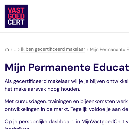
Skip
to
content
Terug
Terug
Terug
Terug
Terug
Terug
Ik ben
Ik ben gecertificeerd makelaar
…
Mijn Permanente E
gecertificeerd
Kandidaat-
Inschrijven
Mijn
Type
Mijn Permanente Educat
makelaar
Makelaar
Vrijstellingen
opleidingsroute
geregistreerde
Mijn
Ik wil me
opleidingsroute
inschrijven
Register-
Ervaringsverhalen
makelaars
Assistent-
Ik wil makelaar
Jouw doorstroomrout
Jouw inschrijving als
Makelaar
Vragen en
Makelaar
Als gecertificeerd makelaar wil je je blijven ontwikk
worden
naar een volgend
gecertificeerd
Wonen
antwoorden
Kandidaat-
het makelaarsvak hoog houden.
register
makelaar
Ik zoek een
Register-
Ervaringsverhalen
Makelaar
Makelaar
RM Wonen
makelaar
Met cursusdagen, trainingen en bijeenkomsten werk j
Bedrijfsmatig
RM
ontwikkelingen in de markt. Tegelijk voldoe je aan de
Zoek in de website
Mijn
Ik zoek een
vastgoed
Bedrijfsmatig
Mijn VastgoedCert
VastgoedCert
opleiding
Register-
vastgoed
Op je persoonlijke dashboard in MijnVastgoedCert vi
Over Ons
Jouw persoonlijke
Jouw route naar
Makelaar
RM Landelijk