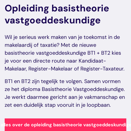
vastgoed
Opleiding basistheorie
Schrijf je snel in als Register-
Het praktijkassessment makelaar
Makelaar Bedrijfsmatig
vastgoeddeskundige
Praktijkassessment
bedrijfsmatig vastgoed (BV) is de
vastgoed
makelaar bedrijfsmatig
laatste stap van je
vastgoed
makelaarsopleiding.
inschrijven
Wil je serieus werk maken van je toekomst in de
Meer info
Het praktijkassessment makelaar
makelaardij of taxatie? Met de nieuwe
bedrijfsmatig vastgoed (BV) is de
basistheorie vastgoeddeskundige BT1 + BT2 kies
laatste stap van je
je voor een directe route naar Kandidaat-
makelaarsopleiding.
Makelaar, Register-Makelaar of Register-Taxateur.
Schrijf je snel in als Register-
Makelaar Bedrijfsmatig
BT1 en BT2 zijn tegelijk te volgen. Samen vormen
vastgoed
ze het diploma Basistheorie Vastgoeddeskundige.
Schrijf je snel in als Register-
Je werkt daarmee gericht aan je vakmanschap en
inschrijven
Makelaar Bedrijfsmatig
zet een duidelijk stap vooruit in je loopbaan.
vastgoed
inschrijven
 alles over de opleiding basistheorie vastgoeddeskundig