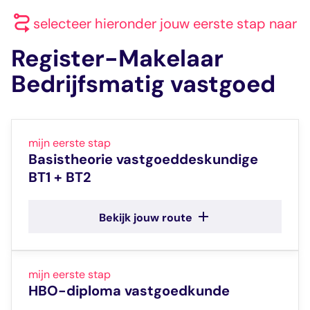
selecteer hieronder jouw eerste stap naar
Register-Makelaar
Bedrijfsmatig vastgoed
mijn eerste stap
Basistheorie vastgoeddeskundige
BT1 + BT2
Meer info
Bekijk jouw route
Specialisatie Bedrijfsmatig
vastgoed
mijn eerste stap
HBO-diploma vastgoedkunde
De Specialisatie Bedrijfsmatig
Zie ‘meer info’ voor de Hogescholen die in