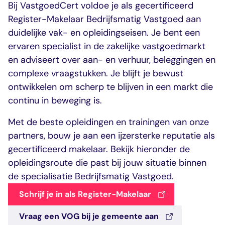
dashboard met
gecertificeerd
Bij VastgoedCert voldoe je als gecertificeerd
Contact
Landelijk
vastgoed
voortgang en status
makelaar
Register-Makelaar Bedrijfsmatig Vastgoed aan
vastgoed
Erkende
opleiders
duidelijke vak- en opleidingseisen. Je bent een
Opleidingsadvies
ervaren specialist in de zakelijke vastgoedmarkt
Mijn Permanent
Belangrijke
Ervaringsverhalen
Educatie
documenten
en adviseert over aan- en verhuur, beleggingen en
Overzicht van je
Alle relevantie
complexe vraagstukken. Je blijft je bewust
jaarlijks te behalen P
certificerings- en
ontwikkelen om scherp te blijven in een markt die
punten
opleidingsdocument
continu in beweging is.
Met de beste opleidingen en trainingen van onze
Belangrijke
Meer inzicht in
documenten
het vak
partners, bouw je aan een ijzersterke reputatie als
Alle relevante
Ontdek wat
gecertificeerd makelaar. Bekijk hieronder de
certificerings- en
certificering als
opleidingsroute die past bij jouw situatie binnen
opleidingsdocument
makelaar inhoudt
de specialisatie Bedrijfsmatig Vastgoed.
Schrijf je in als Register-Makelaar
Vragen en
antwoorden
Vraag een VOG bij je gemeente aan
Antwoorden op