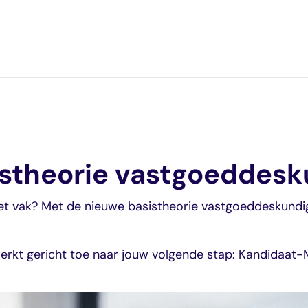
istheorie vastgoeddesk
e
 het vak? Met de nieuwe basistheorie vastgoeddeskundi
werkt gericht toe naar jouw volgende stap: Kandidaat-