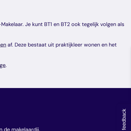
Makelaar. Je kunt BT1 en BT2 ook tegelijk volgen als
nen
af. Deze bestaat uit praktijkleer wonen en het
ige
.
Geef feedback
n de makelaardij.