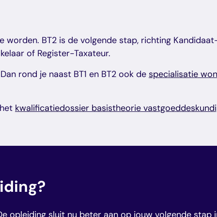
e worden. BT2 is de volgende stap, richting Kandidaat-
elaar of Register-Taxateur.
? Dan rond je naast BT1 en BT2 ook de
specialisatie wo
 het
kwalificatiedossier basistheorie vastgoeddeskund
iding?
De opleiding sluit nu beter aan op jouw volgende stap i