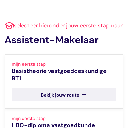
selecteer hieronder jouw eerste stap naar
Assistent-Makelaar
mijn eerste stap
Basistheorie vastgoeddeskundige
BT1
Meer info
Bekijk jouw route
Praktijkmodule A-RMT
mijn eerste stap
De Praktijkmodule A-RMT is
HBO-diploma vastgoedkunde
ontwikkeld voor kandidaten met het