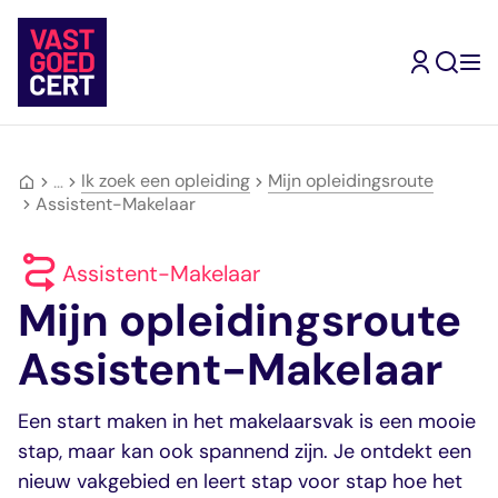
Skip
to
content
Ik zoek een opleiding
Terug
Mijn opleidingsroute
Terug
Terug
Terug
Terug
Terug
…
Ik ben
Assistent-Makelaar
gecertificeerd
Kandidaat-
Inschrijven
Mijn
Type
makelaar
Makelaar
Vrijstellingen
opleidingsroute
geregistreerde
Mijn
Ik wil me
Assistent-Makelaar
Ik wil makelaar
opleidingsroute
inschrijven
Register-
Ervaringsverhalen
makelaars
Assistent-
Mijn opleidingsroute
Jouw doorstroomrout
Jouw inschrijving als
Makelaar
Vragen en
Makelaar
worden
naar een volgend
gecertificeerd
Wonen
antwoorden
Kandidaat-
Ik zoek een
Assistent-Makelaar
register
makelaar
Register-
Ervaringsverhalen
Makelaar
makelaar
Makelaar
RM Wonen
Zoek in de website
Bedrijfsmatig
RM
Een start maken in het makelaarsvak is een mooie
Mijn
Ik zoek een
Mijn VastgoedCert
vastgoed
Bedrijfsmatig
stap, maar kan ook spannend zijn. Je ontdekt een
VastgoedCert
opleiding
Over Ons
Register-
vastgoed
Jouw persoonlijke
Jouw route naar
nieuw vakgebied en leert stap voor stap hoe het
Nieuws
Makelaar
RM Landelijk