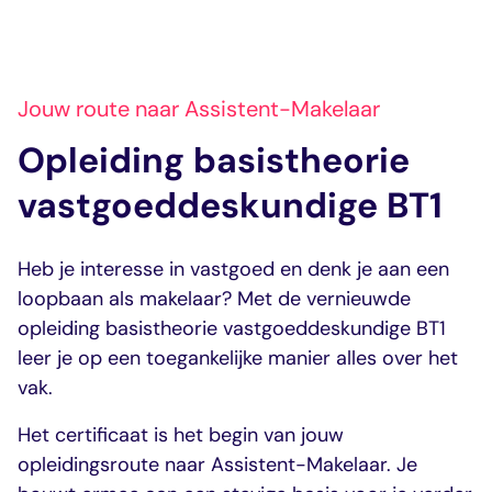
ontwikkeld voor kandidaten met het
Meer info
diploma Basistheorie
Vastgoeddeskundige BT1 die zich
willen inschrijven als Assistent-
Jouw route naar Assistent-Makelaar
Makelaar bij VastgoedCert.
Praktijkmodule A-RMT
Opleiding basistheorie
Meer info
De Praktijkmodule A-RMT is
vastgoeddeskundige BT1
ontwikkeld voor kandidaten met het
diploma Basistheorie
Vastgoeddeskundige BT1 die zich
Schrijf je snel in als
Heb je interesse in vastgoed en denk je aan een
willen inschrijven als Assistent-
Assistent-Makelaar
loopbaan als makelaar? Met de vernieuwde
Makelaar bij VastgoedCert.
opleiding basistheorie vastgoeddeskundige BT1
inschrijven
Meer info
leer je op een toegankelijke manier alles over het
vak.
Het certificaat is het begin van jouw
Schrijf je snel in als
opleidingsroute naar Assistent-Makelaar. Je
Assistent-Makelaar