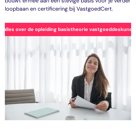
bouwt ermee aan een stevige basis voor je verder
inschrijven
loopbaan en certificering bij VastgoedCert.
r alles over de opleiding basistheorie vastgoeddeskundi