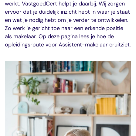
dashboard met
gecertificeerd
Contact
werkt. VastgoedCert helpt je daarbij. Wij zorgen
Landelijk
vastgoed
voortgang en status
makelaar
ervoor dat je duidelijk inzicht hebt in waar je staat
vastgoed
Erkende
opleiders
en wat je nodig hebt om je verder te ontwikkelen.
Opleidingsadvies
Mijn Permanent
Belangrijke
Zo werk je gericht toe naar een erkende positie
Ervaringsverhalen
Educatie
documenten
als makelaar. Op deze pagina lees je hoe de
Overzicht van je
Alle relevantie
opleidingsroute voor Assistent-makelaar eruitziet.
jaarlijks te behalen P
certificerings- en
punten
opleidingsdocument
Belangrijke
Meer inzicht in
documenten
het vak
Alle relevante
Ontdek wat
certificerings- en
certificering als
opleidingsdocument
makelaar inhoudt
Vragen en
antwoorden
Antwoorden op