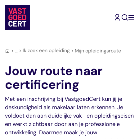
Skip
to
content
Ik zoek een opleiding
Terug
Terug
Terug
Terug
Terug
Terug
…
Mijn opleidingsroute
Ik ben
gecertificeerd
Kandidaat-
Inschrijven
Mijn
Type
Jouw route naar
makelaar
Makelaar
Vrijstellingen
opleidingsroute
geregistreerde
Mijn
Ik wil me
Ik wil makelaar
opleidingsroute
inschrijven
Register-
Ervaringsverhalen
makelaars
Assistent-
certificering
Jouw doorstroomrout
Jouw inschrijving als
Makelaar
Vragen en
Makelaar
worden
naar een volgend
gecertificeerd
Wonen
antwoorden
Kandidaat-
Ik zoek een
Met een inschrijving bij VastgoedCert kun jij je
register
makelaar
Register-
Ervaringsverhalen
Makelaar
makelaar
deskundigheid als makelaar laten erkennen. Je
Makelaar
RM Wonen
Zoek in de website
Bedrijfsmatig
RM
voldoet dan aan duidelijke vak- en opleidingseisen
Mijn
Ik zoek een
Mijn VastgoedCert
vastgoed
Bedrijfsmatig
en werkt zichtbaar door aan je professionele
VastgoedCert
opleiding
Over Ons
Register-
vastgoed
ontwikkeling. Daarmee maak je jouw
Jouw persoonlijke
Jouw route naar
Nieuws
Makelaar
RM Landelijk