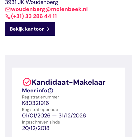
dashboard met
gecertificeerd
3931 JK Woudenberg
Contact
Landelijk
vastgoed
voortgang en status
makelaar
woudenberg@molenbeek.nl
vastgoed
Erkende
(+31) 33 286 44 11
opleiders
Opleidingsadvies
Mijn Permanent
Belangrijke
Bekijk kantoor
Ervaringsverhalen
Educatie
documenten
Overzicht van je
Alle relevantie
jaarlijks te behalen P
certificerings- en
punten
opleidingsdocument
Belangrijke
Meer inzicht in
Kandidaat-Makelaar
documenten
het vak
Alle relevante
Ontdek wat
Meer info
certificerings- en
certificering als
Registratienummer
opleidingsdocument
makelaar inhoudt
K80321916
Registratieperiode
01/01/2026 — 31/12/2026
Vragen en
Ingeschreven sinds
20/12/2018
antwoorden
Antwoorden op