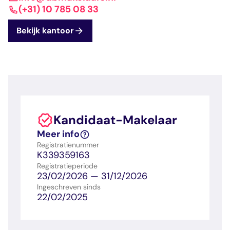
dashboard met
gecertificeerd
Contact
Landelijk
vastgoed
(+31) 10 785 08 33
voortgang en status
makelaar
vastgoed
Erkende
Bekijk kantoor
opleiders
Opleidingsadvies
Mijn Permanent
Belangrijke
Ervaringsverhalen
Educatie
documenten
Overzicht van je
Alle relevantie
jaarlijks te behalen P
certificerings- en
punten
opleidingsdocument
Kandidaat-Makelaar
Belangrijke
Meer inzicht in
Meer info
documenten
het vak
Registratienummer
Alle relevante
Ontdek wat
K339359163
certificerings- en
certificering als
Registratieperiode
opleidingsdocument
makelaar inhoudt
23/02/2026 — 31/12/2026
Ingeschreven sinds
22/02/2025
Vragen en
antwoorden
Antwoorden op