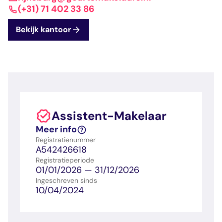
dashboard met
gecertificeerd
Contact
Landelijk
vastgoed
(+31) 71 402 33 86
voortgang en status
makelaar
vastgoed
Erkende
Bekijk kantoor
opleiders
Opleidingsadvies
Mijn Permanent
Belangrijke
Ervaringsverhalen
Educatie
documenten
Overzicht van je
Alle relevantie
jaarlijks te behalen P
certificerings- en
punten
opleidingsdocument
Assistent-Makelaar
Belangrijke
Meer inzicht in
Meer info
documenten
het vak
Registratienummer
Alle relevante
Ontdek wat
A542426618
certificerings- en
certificering als
Registratieperiode
opleidingsdocument
makelaar inhoudt
01/01/2026 — 31/12/2026
Ingeschreven sinds
10/04/2024
Vragen en
antwoorden
Antwoorden op