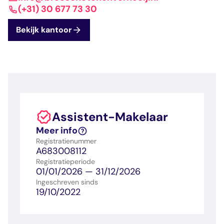
dashboard met
gecertificeerd
Contact
Landelijk
vastgoed
(+31) 30 677 73 30
voortgang en status
makelaar
vastgoed
Erkende
Bekijk kantoor
opleiders
Opleidingsadvies
Mijn Permanent
Belangrijke
Ervaringsverhalen
Educatie
documenten
Overzicht van je
Alle relevantie
jaarlijks te behalen P
certificerings- en
punten
opleidingsdocument
Assistent-Makelaar
Belangrijke
Meer inzicht in
Meer info
documenten
het vak
Registratienummer
Alle relevante
Ontdek wat
A683008112
certificerings- en
certificering als
Registratieperiode
opleidingsdocument
makelaar inhoudt
01/01/2026 — 31/12/2026
Ingeschreven sinds
19/10/2022
Vragen en
antwoorden
Antwoorden op