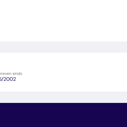
e
E-
en
hreven sinds
5/2002
en