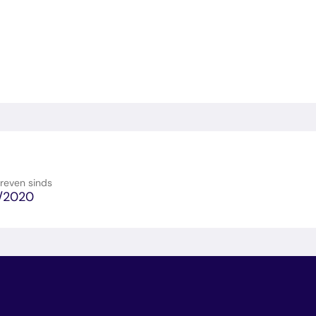
e
E-
en
reven sinds
/2020
en