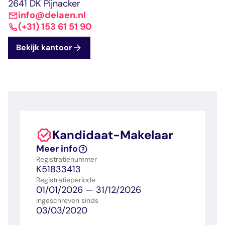
dashboard met
gecertificeerd
2641 DK Pijnacker
Contact
Landelijk
vastgoed
voortgang en status
makelaar
info@delaen.nl
vastgoed
Erkende
(+31) 153 61 51 90
opleiders
Opleidingsadvies
Mijn Permanent
Belangrijke
Bekijk kantoor
Ervaringsverhalen
Educatie
documenten
Overzicht van je
Alle relevantie
jaarlijks te behalen P
certificerings- en
punten
opleidingsdocument
Belangrijke
Meer inzicht in
Kandidaat-Makelaar
documenten
het vak
Alle relevante
Ontdek wat
Meer info
certificerings- en
certificering als
Registratienummer
opleidingsdocument
makelaar inhoudt
K51833413
Registratieperiode
01/01/2026 — 31/12/2026
Vragen en
Ingeschreven sinds
03/03/2020
antwoorden
Antwoorden op