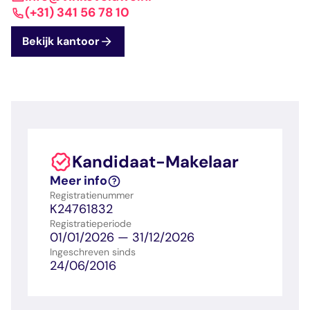
dashboard met
gecertificeerd
Contact
Landelijk
vastgoed
(+31) 341 56 78 10
voortgang en status
makelaar
vastgoed
Erkende
Bekijk kantoor
opleiders
Opleidingsadvies
Mijn Permanent
Belangrijke
Ervaringsverhalen
Educatie
documenten
Overzicht van je
Alle relevantie
jaarlijks te behalen P
certificerings- en
punten
opleidingsdocument
Kandidaat-Makelaar
Belangrijke
Meer inzicht in
Meer info
documenten
het vak
Registratienummer
Alle relevante
Ontdek wat
K24761832
certificerings- en
certificering als
Registratieperiode
opleidingsdocument
makelaar inhoudt
01/01/2026 — 31/12/2026
Ingeschreven sinds
24/06/2016
Vragen en
antwoorden
Antwoorden op