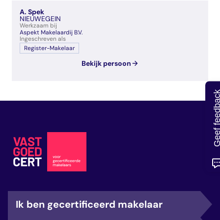
veelgestelde vragen
A. Spek
over certificering
NIEUWEGEIN
Werkzaam bij
Aspekt Makelaardij B.V.
Ingeschreven als
Register-Makelaar
Bekijk persoon
Geef feedb
Ik ben gecertificeerd makelaar