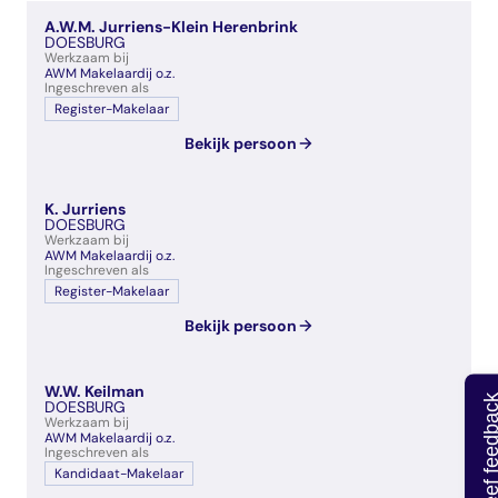
veelgestelde vragen
A.W.M. Jurriens-Klein Herenbrink
over certificering
DOESBURG
Werkzaam bij
AWM Makelaardij o.z.
Ingeschreven als
Register-Makelaar
Bekijk persoon
K. Jurriens
DOESBURG
Werkzaam bij
AWM Makelaardij o.z.
Ingeschreven als
Register-Makelaar
Bekijk persoon
W.W. Keilman
Geef feedb
DOESBURG
Werkzaam bij
AWM Makelaardij o.z.
Ingeschreven als
Kandidaat-Makelaar