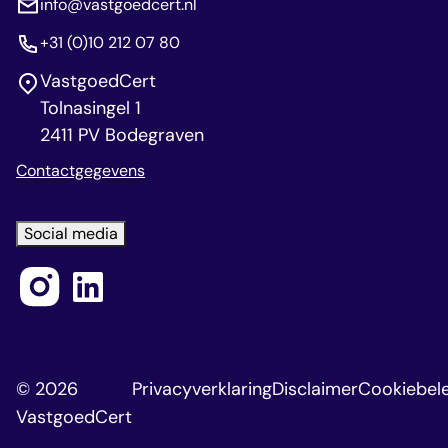
info@vastgoedcert.nl
+31 (0)10 212 07 80
VastgoedCert
Tolnasingel 1
2411 PV Bodegraven
Contactgegevens
Social media
© 2026
Privacyverklaring
Disclaimer
Cookiebele
VastgoedCert