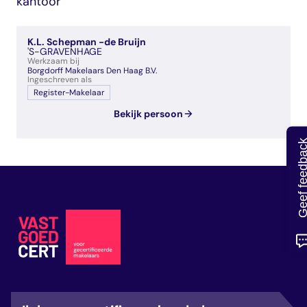
kantoor
veelgestelde vragen
over certificering
K.L. Schepman -de Bruijn
'S-GRAVENHAGE
Werkzaam bij
Borgdorff Makelaars Den Haag B.V.
Ingeschreven als
Register-Makelaar
Bekijk persoon
Geef feedb