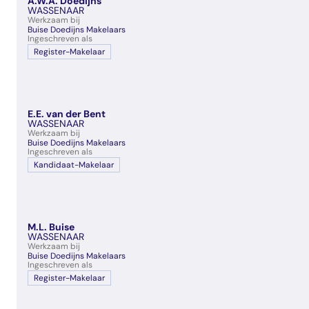
A.W.A. Doedijns
veelgestelde vragen
WASSENAAR
Werkzaam bij
over certificering
Buise Doedijns Makelaars
Ingeschreven als
Register-Makelaar
E.E. van der Bent
WASSENAAR
Werkzaam bij
Buise Doedijns Makelaars
Ingeschreven als
Kandidaat-Makelaar
M.L. Buise
WASSENAAR
Werkzaam bij
Buise Doedijns Makelaars
Ingeschreven als
Register-Makelaar