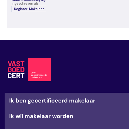
veelgestelde vragen
Ingeschreven als
Register-Makelaar
over certificering
Ik ben gecertificeerd makelaar
Ik wil makelaar worden