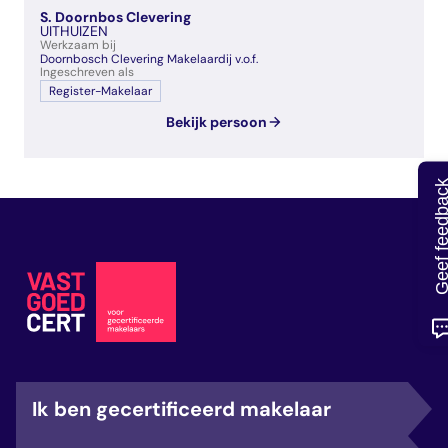
veelgestelde vragen
S. Doornbos Clevering
UITHUIZEN
over certificering
Werkzaam bij
Doornbosch Clevering Makelaardij v.o.f.
Ingeschreven als
Register-Makelaar
Bekijk persoon
Geef feedb
Ik ben gecertificeerd makelaar