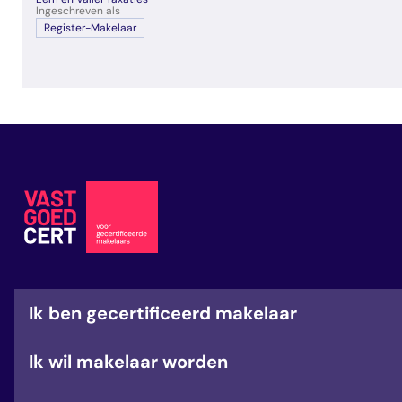
veelgestelde vragen
Ingeschreven als
Register-Makelaar
over certificering
Ik ben gecertificeerd makelaar
Ik wil makelaar worden