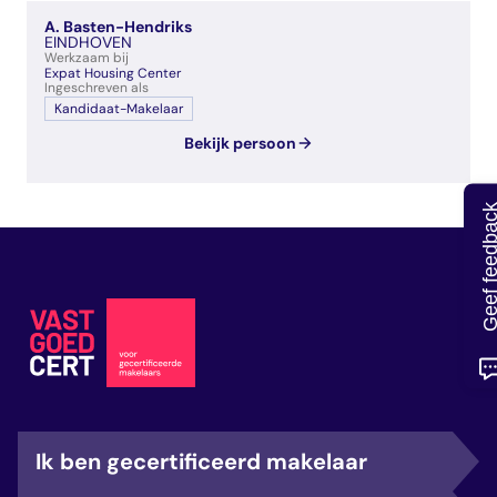
veelgestelde vragen
A. Basten-Hendriks
over certificering
EINDHOVEN
Werkzaam bij
Expat Housing Center
Ingeschreven als
Kandidaat-Makelaar
Bekijk persoon
Geef feedb
Ik ben gecertificeerd makelaar