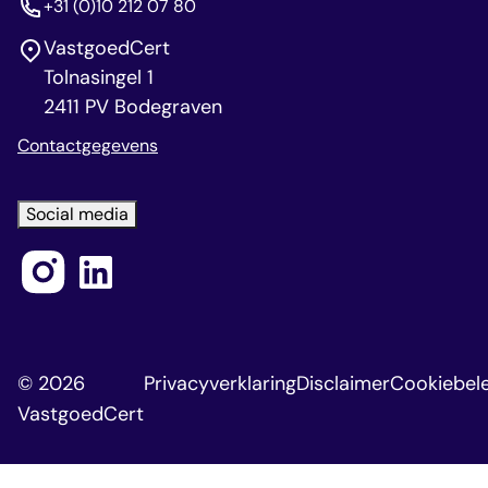
+31 (0)10 212 07 80
VastgoedCert
Tolnasingel 1
2411 PV Bodegraven
Contactgegevens
Social media
© 2026
Privacyverklaring
Disclaimer
Cookiebele
VastgoedCert