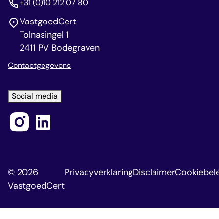
+31 (0)10 212 07 80
VastgoedCert
Tolnasingel 1
2411 PV Bodegraven
Contactgegevens
Social media
© 2026
Privacyverklaring
Disclaimer
Cookiebele
VastgoedCert