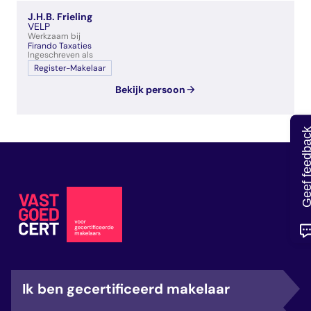
veelgestelde vragen
J.H.B. Frieling
over certificering
VELP
Werkzaam bij
Firando Taxaties
Ingeschreven als
Register-Makelaar
Bekijk persoon
Geef feedb
Ik ben gecertificeerd makelaar