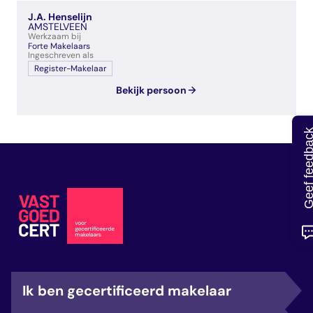
veelgestelde vragen
J.A. Henselijn
over certificering
AMSTELVEEN
Werkzaam bij
Forte Makelaars
Ingeschreven als
Register-Makelaar
Bekijk persoon
Geef feedb
Ik ben gecertificeerd makelaar