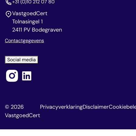
+31 (0)10 212 07 80
VastgoedCert
Tolnasingel 1
2411 PV Bodegraven
Contactgegevens
Social media
© 2026
Privacyverklaring
Disclaimer
Cookiebele
VastgoedCert