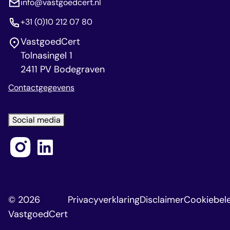
info@vastgoedcert.nl
+31 (0)10 212 07 80
VastgoedCert
Tolnasingel 1
2411 PV Bodegraven
Contactgegevens
Social media
© 2026
Privacyverklaring
Disclaimer
Cookiebele
VastgoedCert