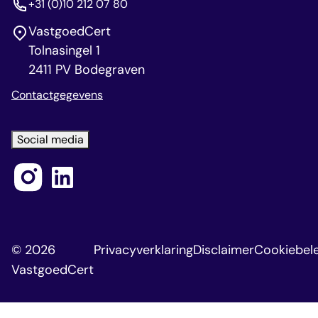
+31 (0)10 212 07 80
VastgoedCert
Tolnasingel 1
2411 PV Bodegraven
Contactgegevens
Social media
© 2026
Privacyverklaring
Disclaimer
Cookiebele
VastgoedCert