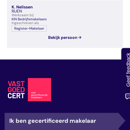
veelgestelde vragen
K. Nelissen
over certificering
RIJEN
Werkzaam bij
KIN Bedrijfsmakelaars
Ingeschreven als
Register-Makelaar
Bekijk persoon
Geef feedb
Ik ben gecertificeerd makelaar