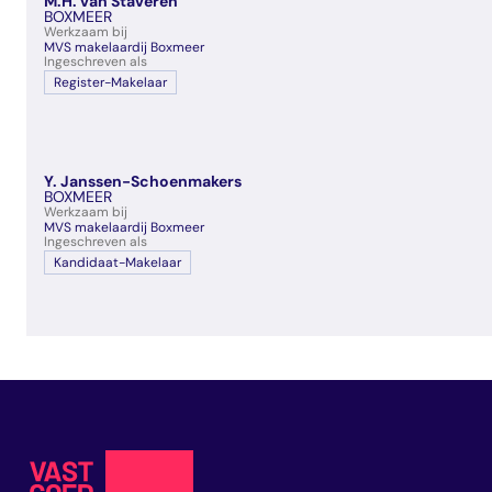
M.H. van Staveren
veelgestelde vragen
BOXMEER
Werkzaam bij
over certificering
MVS makelaardij Boxmeer
Ingeschreven als
Register-Makelaar
Y. Janssen-Schoenmakers
BOXMEER
Werkzaam bij
MVS makelaardij Boxmeer
Ingeschreven als
Kandidaat-Makelaar