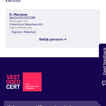
kantoor
veelgestelde vragen
over certificering
D. Manasse
BADHOEVEDORP
Werkzaam bij
Onkenhout Makelaars B.V.
Ingeschreven als
Register-Makelaar
Bekijk persoon
Geef feedb