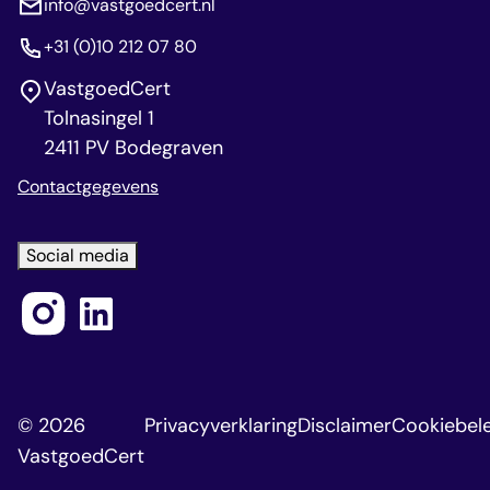
info@vastgoedcert.nl
+31 (0)10 212 07 80
VastgoedCert
Tolnasingel 1
2411 PV Bodegraven
Contactgegevens
Social media
© 2026
Privacyverklaring
Disclaimer
Cookiebele
VastgoedCert