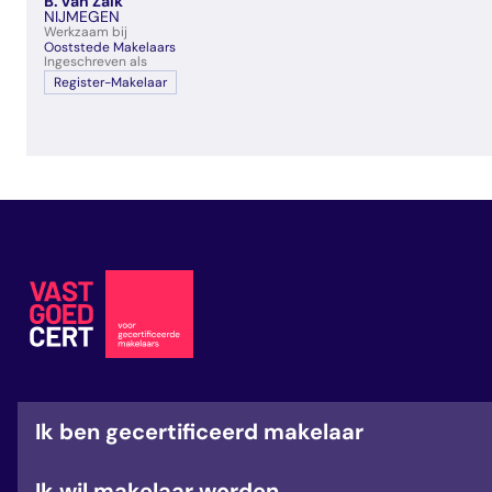
B. van Zalk
veelgestelde vragen
NIJMEGEN
Werkzaam bij
over certificering
Ooststede Makelaars
Ingeschreven als
Register-Makelaar
Ik ben gecertificeerd makelaar
Ik wil makelaar worden