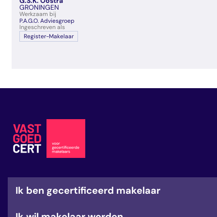
G.S.K. Oostra
veelgestelde vragen
GRONINGEN
Werkzaam bij
over certificering
P.A.G.O. Adviesgroep
Ingeschreven als
Register-Makelaar
Ik ben gecertificeerd makelaar
Ik wil makelaar worden