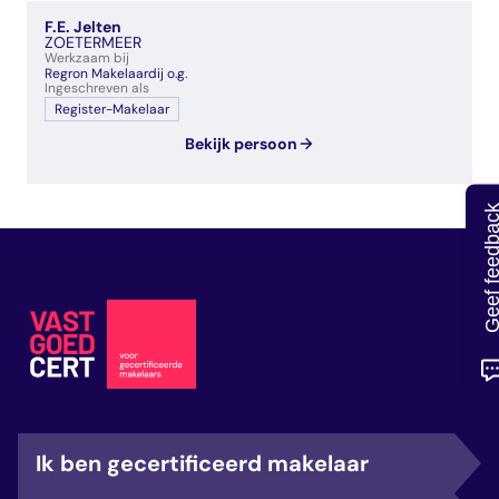
veelgestelde vragen
F.E. Jelten
over certificering
ZOETERMEER
Werkzaam bij
Regron Makelaardij o.g.
Ingeschreven als
Register-Makelaar
Bekijk persoon
Geef feedb
Ik ben gecertificeerd makelaar