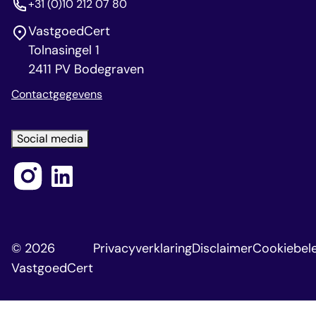
+31 (0)10 212 07 80
VastgoedCert
Tolnasingel 1
2411 PV Bodegraven
Contactgegevens
Social media
© 2026
Privacyverklaring
Disclaimer
Cookiebele
VastgoedCert