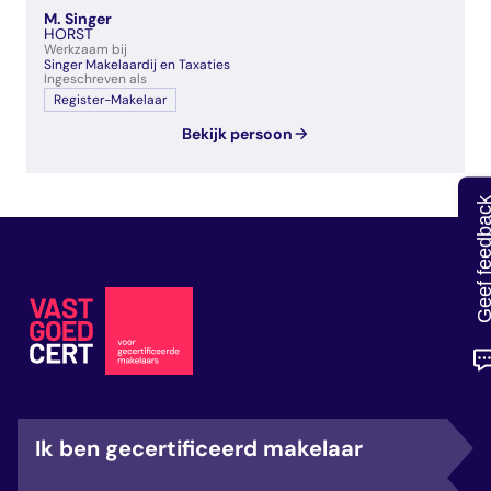
veelgestelde vragen
M. Singer
HORST
over certificering
Werkzaam bij
Singer Makelaardij en Taxaties
Ingeschreven als
Register-Makelaar
Bekijk persoon
Geef feedb
Ik ben gecertificeerd makelaar