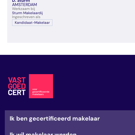
D. Sturm
veelgestelde vragen
AMSTERDAM
Werkzaam bij
over certificering
Sturm Makelaardij
Ingeschreven als
Kandidaat-Makelaar
Ik ben gecertificeerd makelaar
Ik wil makelaar worden