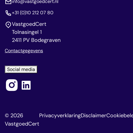
info@vastgoedcert.nl
+31 (0)10 212 07 80
VastgoedCert
Tolnasingel 1
2411 PV Bodegraven
Contactgegevens
Social media
© 2026
Privacyverklaring
Disclaimer
Cookiebele
VastgoedCert