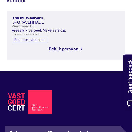
kantoor
veelgestelde vragen
over certificering
J.W.M. Weebers
'S-GRAVENHAGE
Werkzaam bij
Vreeswijk Verbeek Makelaars o.g.
Ingeschreven als
Register-Makelaar
Bekijk persoon
Geef feedb