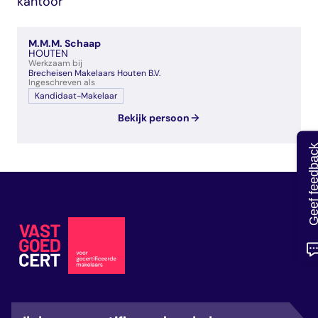
kantoor
veelgestelde vragen
over certificering
M.M.M. Schaap
HOUTEN
Werkzaam bij
Brecheisen Makelaars Houten B.V.
Ingeschreven als
Kandidaat-Makelaar
Bekijk persoon
Geef feedb