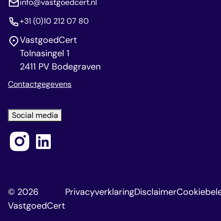
info@vastgoedcert.nl
+31 (0)10 212 07 80
VastgoedCert
Tolnasingel 1
2411 PV Bodegraven
Contactgegevens
Social media
© 2026
Privacyverklaring
Disclaimer
Cookiebele
VastgoedCert