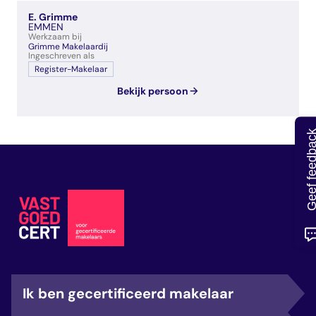
veelgestelde vragen
E. Grimme
over certificering
EMMEN
Werkzaam bij
Grimme Makelaardij
Ingeschreven als
Register-Makelaar
Bekijk persoon
Geef feedb
Ik ben gecertificeerd makelaar