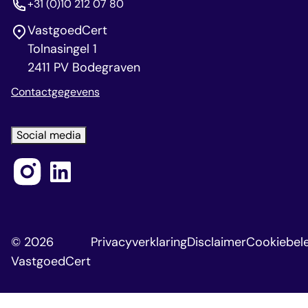
+31 (0)10 212 07 80
VastgoedCert
Tolnasingel 1
2411 PV Bodegraven
Contactgegevens
Social media
© 2026
Privacyverklaring
Disclaimer
Cookiebele
VastgoedCert