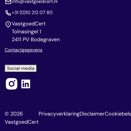
info@vastgoedcert.nl
+31 (0)10 212 07 80
VastgoedCert
Tolnasingel 1
2411 PV Bodegraven
Contactgegevens
Social media
© 2026
Privacyverklaring
Disclaimer
Cookiebele
VastgoedCert