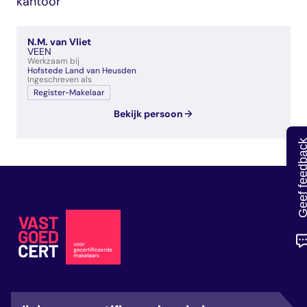
kantoor
veelgestelde vragen
over certificering
N.M. van Vliet
VEEN
Werkzaam bij
Hofstede Land van Heusden
Ingeschreven als
Register-Makelaar
Bekijk persoon
Geef feedb