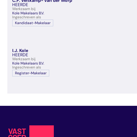
C.P. Veltkamp- van der Worp
veelgestelde vragen
HEERDE
Werkzaam bij
over certificering
Kole Makelaars B.V.
Ingeschreven als
Kandidaat-Makelaar
I.J. Kole
HEERDE
Werkzaam bij
Kole Makelaars B.V.
Ingeschreven als
Register-Makelaar