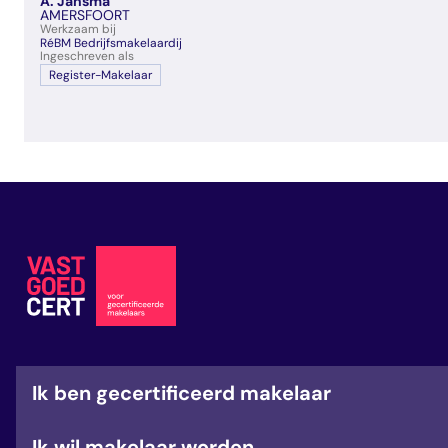
A. Jansma
veelgestelde vragen
AMERSFOORT
Werkzaam bij
over certificering
RéBM Bedrijfsmakelaardij
Ingeschreven als
Register-Makelaar
Ik ben gecertificeerd makelaar
Ik wil makelaar worden