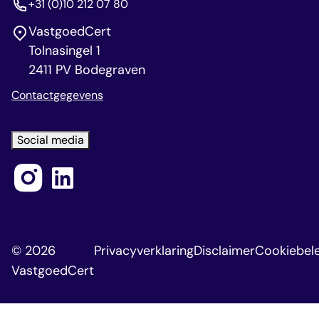
+31 (0)10 212 07 80
VastgoedCert
Tolnasingel 1
2411 PV Bodegraven
Contactgegevens
Social media
© 2026
Privacyverklaring
Disclaimer
Cookiebele
VastgoedCert