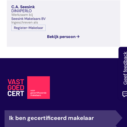
veelgestelde vragen
C.A. Seesink
over certificering
DINXPERLO
Werkzaam bij
Seesink Makelaars BV
Ingeschreven als
Register-Makelaar
Bekijk persoon
Geef feedb
Ik ben gecertificeerd makelaar