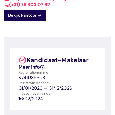
dashboard met
gecertificeerd
Contact
Landelijk
vastgoed
(+31) 76 303 07 62
voortgang en status
makelaar
vastgoed
Erkende
Bekijk kantoor
opleiders
Opleidingsadvies
Mijn Permanent
Belangrijke
Ervaringsverhalen
Educatie
documenten
Overzicht van je
Alle relevantie
jaarlijks te behalen P
certificerings- en
punten
opleidingsdocument
Kandidaat-Makelaar
Belangrijke
Meer inzicht in
Meer info
documenten
het vak
Registratienummer
Alle relevante
Ontdek wat
K741935608
certificerings- en
certificering als
Registratieperiode
opleidingsdocument
makelaar inhoudt
01/01/2026 — 31/12/2026
Ingeschreven sinds
16/02/2024
Vragen en
antwoorden
Antwoorden op