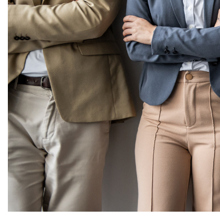
veelgestelde vragen
over certificering