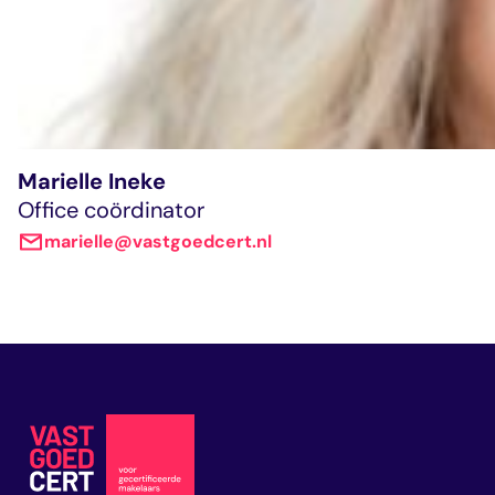
Marielle Ineke
Office coördinator
marielle@vastgoedcert.nl