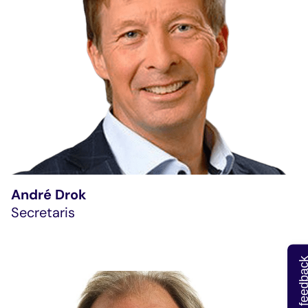
André Drok
Secretaris
Geef feedb