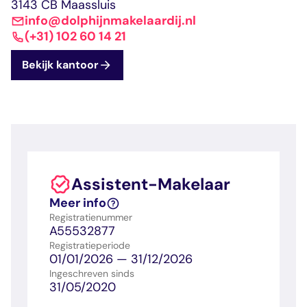
dashboard met
gecertificeerd
3143 CB Maassluis
Contact
Landelijk
vastgoed
voortgang en status
makelaar
info@dolphijnmakelaardij.nl
vastgoed
Erkende
(+31) 102 60 14 21
opleiders
Opleidingsadvies
Mijn Permanent
Belangrijke
Bekijk kantoor
Ervaringsverhalen
Educatie
documenten
Overzicht van je
Alle relevantie
jaarlijks te behalen P
certificerings- en
punten
opleidingsdocument
Belangrijke
Meer inzicht in
Assistent-Makelaar
documenten
het vak
Alle relevante
Ontdek wat
Meer info
certificerings- en
certificering als
Registratienummer
opleidingsdocument
makelaar inhoudt
A55532877
Registratieperiode
01/01/2026 — 31/12/2026
Vragen en
Ingeschreven sinds
31/05/2020
antwoorden
Antwoorden op