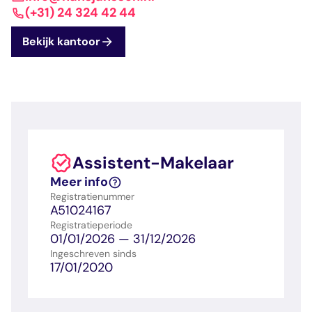
dashboard met
gecertificeerd
Contact
Landelijk
vastgoed
(+31) 24 324 42 44
voortgang en status
makelaar
vastgoed
Erkende
Bekijk kantoor
opleiders
Opleidingsadvies
Mijn Permanent
Belangrijke
Ervaringsverhalen
Educatie
documenten
Overzicht van je
Alle relevantie
jaarlijks te behalen P
certificerings- en
punten
opleidingsdocument
Assistent-Makelaar
Belangrijke
Meer inzicht in
Meer info
documenten
het vak
Registratienummer
Alle relevante
Ontdek wat
A51024167
certificerings- en
certificering als
Registratieperiode
opleidingsdocument
makelaar inhoudt
01/01/2026 — 31/12/2026
Ingeschreven sinds
17/01/2020
Vragen en
antwoorden
Antwoorden op